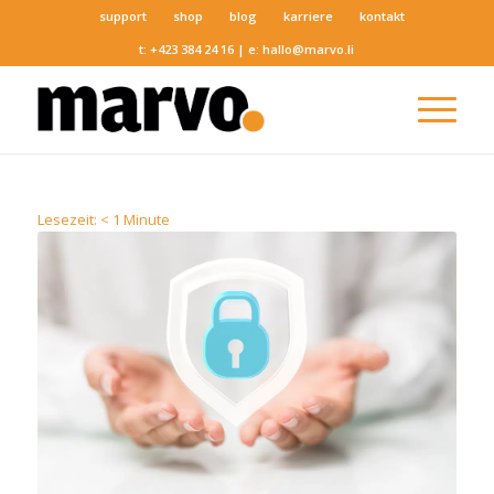
support
shop
blog
karriere
kontakt
t:
+423 384 24 16
| e:
hallo@marvo.li
Lesezeit:
< 1
Minute