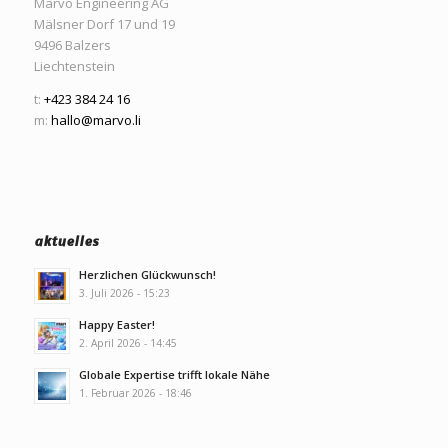
Marvo Engineering AG
Mälsner Dorf 17 und 19
9496 Balzers
Liechtenstein
t:
+423 384 24 16
m:
hallo@marvo.li
aktuelles
Herzlichen Glückwunsch!
3. Juli 2026 - 15:23
Happy Easter!
2. April 2026 - 14:45
Globale Expertise trifft lokale Nähe
1. Februar 2026 - 18:46