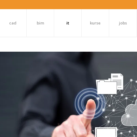
cad
bim
it
kurse
jobs