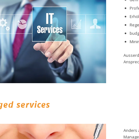
Profe
Erhö
Rege
budg
Mini
Ausserd
Ansprech
ed services
Anders a
Managed