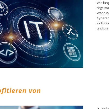
Wie lang
regelmäs
Wann hab
Cyberan
selbstve
und präv
ofitieren von
defi