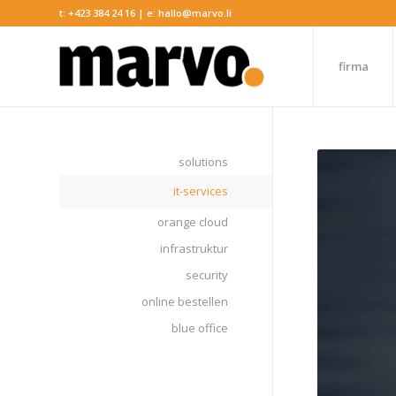
t:
+423 384 24 16
| e:
hallo@marvo.li
firma
solutions
it-services
orange cloud
infrastruktur
security
online bestellen
blue office