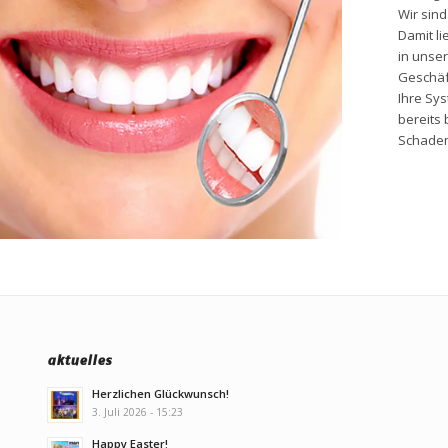
Wir sind
Damit li
in unser
Geschäf
Ihre Sys
bereits
Schaden
aktuelles
Herzlichen Glückwunsch!
3. Juli 2026 - 15:23
Happy Easter!