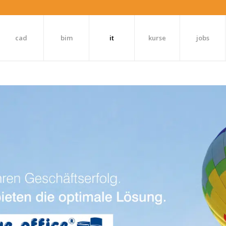
cad
bim
it
kurse
jobs