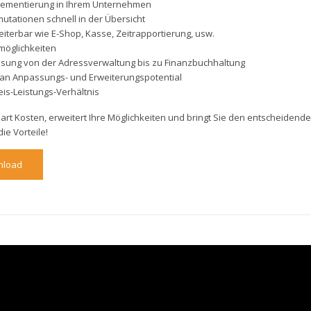
plementierung in Ihrem Unternehmen
utationen schnell in der Übersicht
iterbar wie E-Shop, Kasse, Zeitrapportierung, usw.
zmöglichkeiten
Lösung von der Adressverwaltung bis zu Finanzbuchhaltung
an Anpassungs- und Erweiterungspotential
eis-Leistungs-Verhältnis
art Kosten, erweitert Ihre Möglichkeiten und bringt Sie den entscheidenden S
die Vorteile!
nload