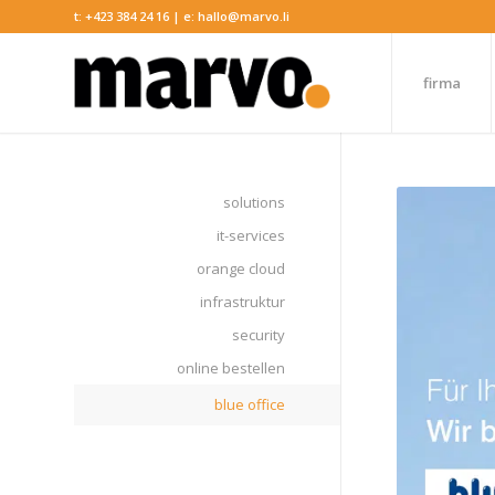
t:
+423 384 24 16
| e:
hallo@marvo.li
firma
solutions
it-services
orange cloud
infrastruktur
security
online bestellen
blue office