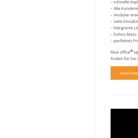
– schnelle Im
– Alle Kundenm
– modular erwe
– viele Einsat
– Integrierte 
– hohes Mass 
– perfektes Pr
®
blue office
sp
finden für Sie 
zum Dow