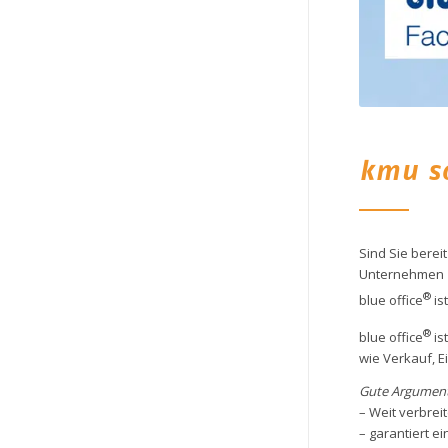
kmu s
Sind Sie berei
Unternehmen zu
®
blue office
is
®
blue office
is
wie Verkauf, E
Gute Argument
– Weit verbre
– garantiert e