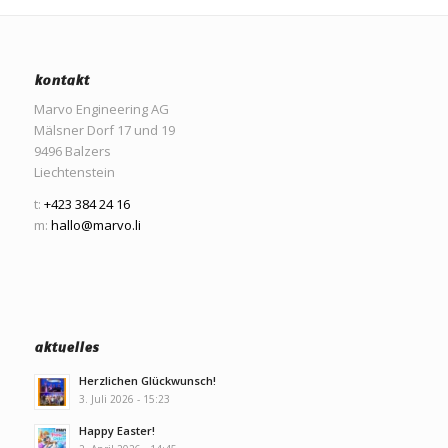
kontakt
Marvo Engineering AG
Mälsner Dorf 17 und 19
9496 Balzers
Liechtenstein
t:
+423 384 24 16
m:
hallo@marvo.li
aktuelles
Herzlichen Glückwunsch!
3. Juli 2026 - 15:23
Happy Easter!