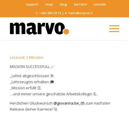
support
shop
blog
karriere
kontakt
t:
+423 384 24 16
| e:
hallo@marvo.li
Lesezeit:
2
Minuten
MISSION SUCCESSFULL. ✅
_Lehre abgeschlossen 🎯.
_Lehrzeugnis erhalten 🎓.
_Mission erfüllt 👏.
…und immer unsere geschätzte Arbeitskollegin 💪.
Herzlichen Glückwunsch
@giovanna.be_05
zum nächsten
Release deiner Karriere! 🚀