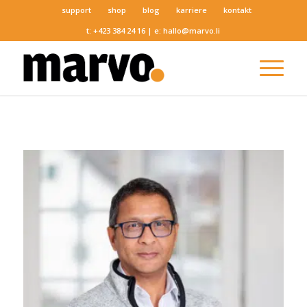
support
shop
blog
karriere
kontakt
t:
+423 384 24 16
| e:
hallo@marvo.li