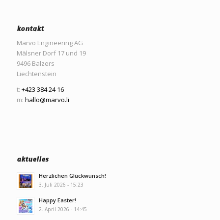
kontakt
Marvo Engineering AG
Mälsner Dorf 17 und 19
9496 Balzers
Liechtenstein
t:
+423 384 24 16
m:
hallo@marvo.li
aktuelles
Herzlichen Glückwunsch!
3. Juli 2026 - 15:23
Happy Easter!
2. April 2026 - 14:45