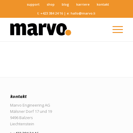
support
shop
blog
karriere
kontakt
t:
+423 384 24 16
| e:
hallo@marvo.li
kontakt
Marvo Engineering AG
Mälsner Dorf 17 und 19
9496 Balzers
Liechtenstein