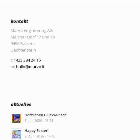
kontakt
Marvo Engineering AG
Mälsner Dorf 17 und 19
9496 Balzers
Liechtenstein
t:
+423 384 24 16
m:
hallo@marvo.li
aktuelles
Herzlichen Glückwunsch!
3. Juli 2026 - 15:23
Happy Easter!
2. April 2026 - 14:45