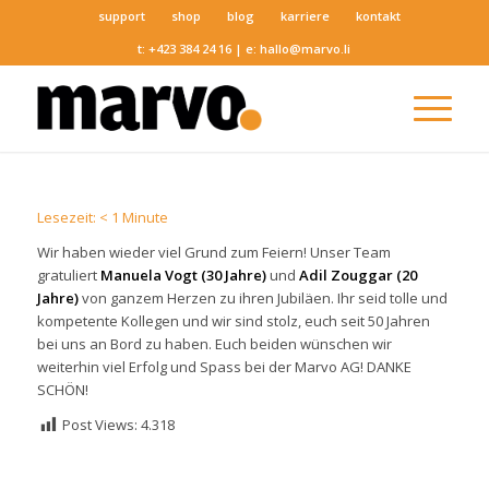
support
shop
blog
karriere
kontakt
t:
+423 384 24 16
| e:
hallo@marvo.li
Lesezeit:
< 1
Minute
Wir haben wieder viel Grund zum Feiern! Unser Team
gratuliert
Manuela Vogt (30 Jahre)
und
Adil Zouggar (20
Jahre)
von ganzem Herzen zu ihren Jubiläen. Ihr seid tolle und
kompetente Kollegen und wir sind stolz, euch seit 50 Jahren
bei uns an Bord zu haben. Euch beiden wünschen wir
weiterhin viel Erfolg und Spass bei der Marvo AG! DANKE
SCHÖN!
Post Views:
4.318