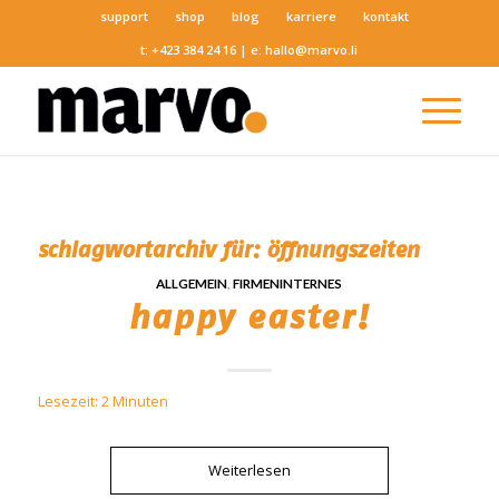
support
shop
blog
karriere
kontakt
t:
+423 384 24 16
| e:
hallo@marvo.li
schlagwortarchiv für:
öffnungszeiten
ALLGEMEIN
,
FIRMENINTERNES
happy easter!
Lesezeit:
2
Minuten
Weiterlesen