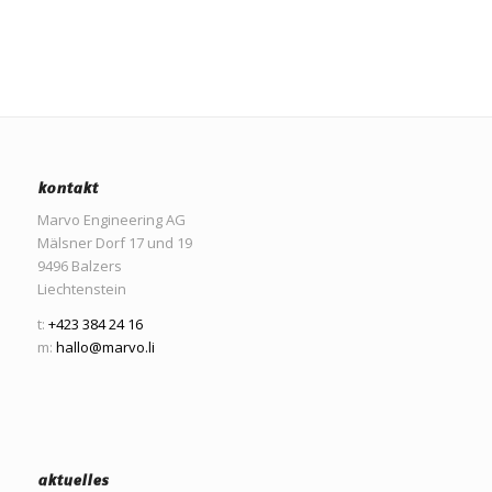
kontakt
Marvo Engineering AG
Mälsner Dorf 17 und 19
9496 Balzers
Liechtenstein
t:
+423 384 24 16
m:
hallo@marvo.li
aktuelles