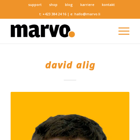
support
shop
blog
karriere
kontakt
t:
+423 384 24 16
| e:
hallo@marvo.li
david alig