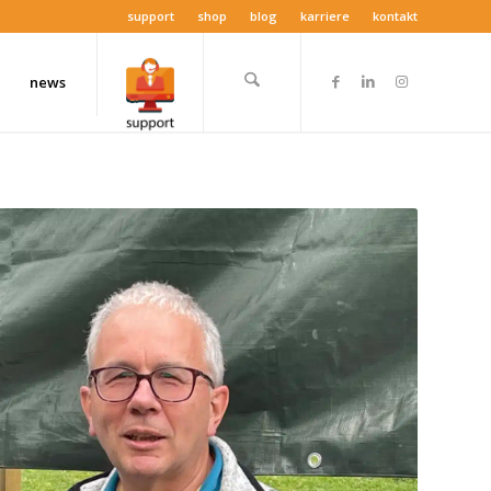
support
shop
blog
karriere
kontakt
news