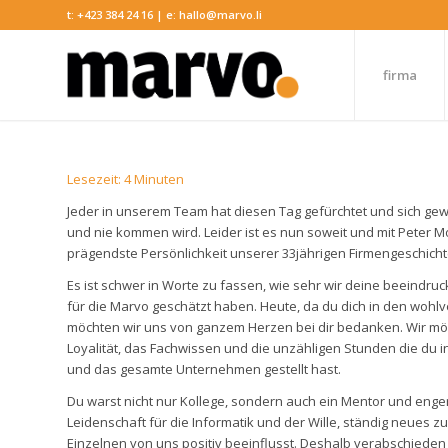
t:
+423 384 24 16
| e:
hallo@marvo.li
firma
Lesezeit:
4
Minuten
Jeder in unserem Team hat diesen Tag gefürchtet und sich gewü
und nie kommen wird. Leider ist es nun soweit und mit Peter M
prägendste Persönlichkeit unserer 33jährigen Firmengeschich
Es ist schwer in Worte zu fassen, wie sehr wir deine beeindru
für die Marvo geschätzt haben. Heute, da du dich in den wohl
möchten wir uns von ganzem Herzen bei dir bedanken. Wir m
Loyalität, das Fachwissen und die unzähligen Stunden die du 
und das gesamte Unternehmen gestellt hast.
Du warst nicht nur Kollege, sondern auch ein Mentor und enger
Leidenschaft für die Informatik und der Wille, ständig neues z
Einzelnen von uns positiv beeinflusst. Deshalb verabschieden