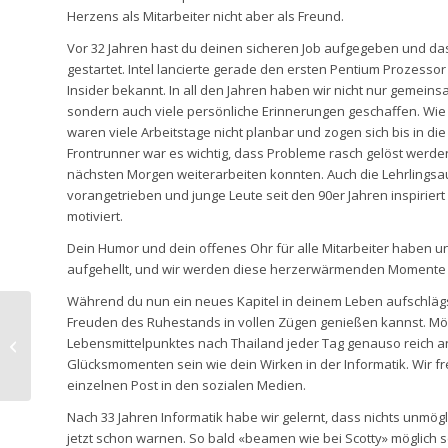
Herzens als Mitarbeiter nicht aber als Freund.
Vor 32 Jahren hast du deinen sicheren Job aufgegeben und da
gestartet. Intel lancierte gerade den ersten Pentium Prozess
Insider bekannt. In all den Jahren haben wir nicht nur gemeins
sondern auch viele persönliche Erinnerungen geschaffen. Wie i
waren viele Arbeitstage nicht planbar und zogen sich bis in die 
Frontrunner war es wichtig, dass Probleme rasch gelöst wer
nächsten Morgen weiterarbeiten konnten. Auch die Lehrlingsa
vorangetrieben und junge Leute seit den 90er Jahren inspiriert 
motiviert.
Dein Humor und dein offenes Ohr für alle Mitarbeiter haben 
aufgehellt, und wir werden diese herzerwärmenden Momente m
Während du nun ein neues Kapitel in deinem Leben aufschlägst,
Freuden des Ruhestands in vollen Zügen genießen kannst. Mö
Wie die Natur und
Lebensmittelpunktes nach Thailand jeder Tag genauso reich 
Adrenalin unsere IT-
Glücksmomenten sein wie dein Wirken in der Informatik. Wir fr
Kräfte antreiben?
einzelnen Post in den sozialen Medien.
Nach 33 Jahren Informatik habe wir gelernt, dass nichts unmögli
jetzt schon warnen. So bald «beamen wie bei Scotty» möglich se