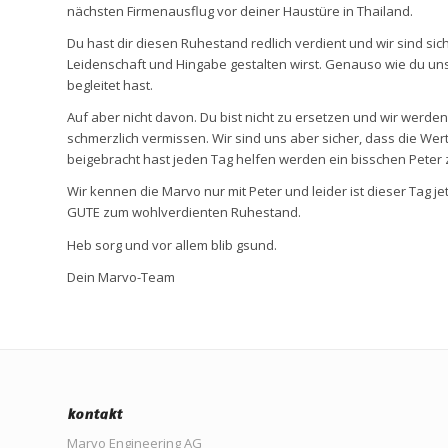
nächsten Firmenausflug vor deiner Haustüre in Thailand.
Du hast dir diesen Ruhestand redlich verdient und wir sind sich
Leidenschaft und Hingabe gestalten wirst. Genauso wie du uns 
begleitet hast.
Auf aber nicht davon. Du bist nicht zu ersetzen und wir werd
schmerzlich vermissen. Wir sind uns aber sicher, dass die Wer
beigebracht hast jeden Tag helfen werden ein bisschen Peter 
Wir kennen die Marvo nur mit Peter und leider ist dieser Tag je
GUTE zum wohlverdienten Ruhestand.
Heb sorg und vor allem blib gsund.
Dein Marvo-Team
kontakt
Marvo Engineering AG