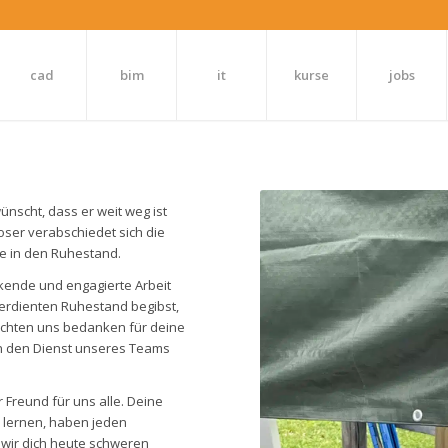
cad
bim
it
kurse
jobs
nscht, dass er weit weg ist
oser verabschiedet sich die
te in den Ruhestand.
ckende und engagierte Arbeit
verdienten Ruhestand begibst,
öchten uns bedanken für deine
in den Dienst unseres Teams
 Freund für uns alle. Deine
u lernen, haben jeden
 wir dich heute schweren