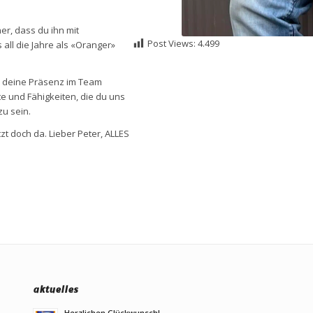
er, dass du ihn mit
Post Views:
4.499
all die Jahre als «Oranger»
en deine Präsenz im Team
te und Fähigkeiten, die du uns
zu sein.
tzt doch da. Lieber Peter, ALLES
aktuelles
Herzlichen Glückwunsch!