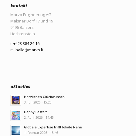
kontakt
Marvo Engineering AG
Mälsner Dorf 17 und 19
9496 Balzers
Liechtenstein
t:
+423 384 24 16
m:
hallo@marvo.li
aktuelles
Herzlichen Glückwunsch!
3. Juli 2026 - 15:23
Happy Easter!
2. April 2026 - 14:45
Globale Expertise trifft lokale Nähe
1. Februar 2026 - 18:46