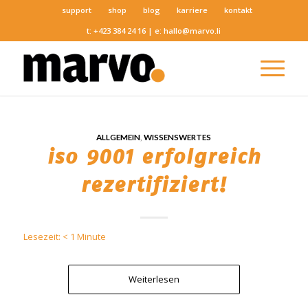
support
shop
blog
karriere
kontakt
t:
+423 384 24 16
| e:
hallo@marvo.li
ALLGEMEIN
,
WISSENSWERTES
iso 9001 erfolgreich
rezertifiziert!
Lesezeit:
< 1
Minute
Weiterlesen